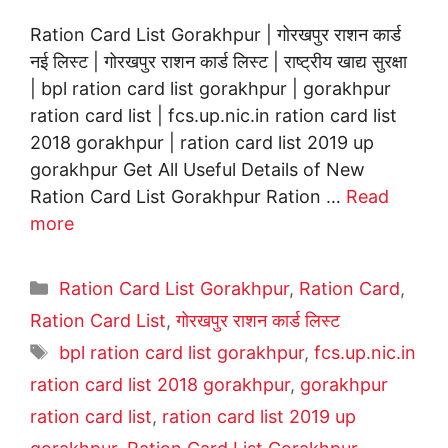
Ration Card List Gorakhpur | गोरखपुर राशन कार्ड
नई लिस्ट | गोरखपुर राशन कार्ड लिस्ट | राष्ट्रीय खाद्य सुरक्षा
| bpl ration card list gorakhpur | gorakhpur
ration card list | fcs.up.nic.in ration card list
2018 gorakhpur | ration card list 2019 up
gorakhpur Get All Useful Details of New
Ration Card List Gorakhpur Ration …
Read
more
Categories
Ration Card List Gorakhpur
,
Ration Card
,
Ration Card List
,
गोरखपुर राशन कार्ड लिस्ट
Tags
bpl ration card list gorakhpur
,
fcs.up.nic.in
ration card list 2018 gorakhpur
,
gorakhpur
ration card list
,
ration card list 2019 up