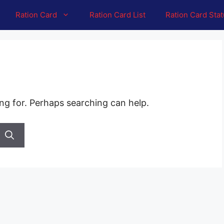
Ration Card
Ration Card List
Ration Card Sta
ing for. Perhaps searching can help.