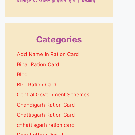
वेबसाइट पर जाकर ही देखनी होगी।
धन्येबाद
Categories
Add Name In Ration Card
Bihar Ration Card
Blog
BPL Ration Card
Central Government Schemes
Chandigarh Ration Card
Chattisgarh Ration Card
chhattisgarh ration card