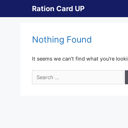
Skip
Ration Card UP
to
content
Nothing Found
It seems we can’t find what you’re look
Search
for: