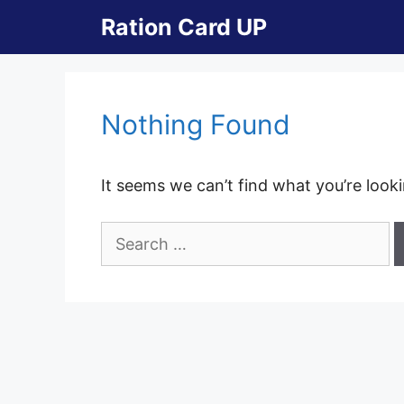
Skip
Ration Card UP
to
content
Nothing Found
It seems we can’t find what you’re look
Search
for: