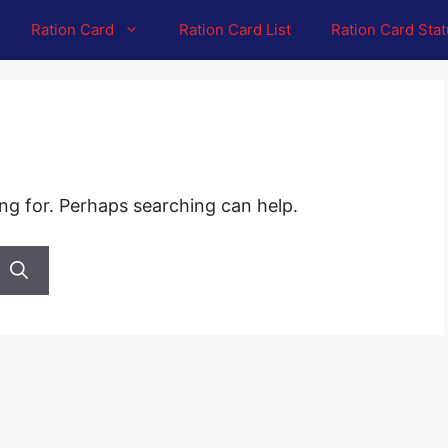
Ration Card
Ration Card List
Ration Card Sta
ing for. Perhaps searching can help.