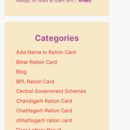
वेबसाइट पर जाकर ही देखनी होगी।
धन्येबाद
Categories
Add Name In Ration Card
Bihar Ration Card
Blog
BPL Ration Card
Central Government Schemes
Chandigarh Ration Card
Chattisgarh Ration Card
chhattisgarh ration card