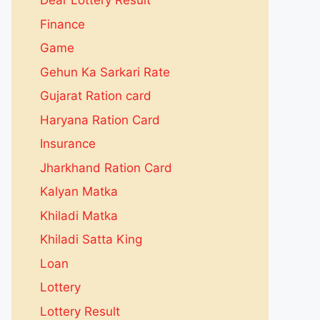
Dear Lottery Result
Finance
Game
Gehun Ka Sarkari Rate
Gujarat Ration card
Haryana Ration Card
Insurance
Jharkhand Ration Card
Kalyan Matka
Khiladi Matka
Khiladi Satta King
Loan
Lottery
Lottery Result