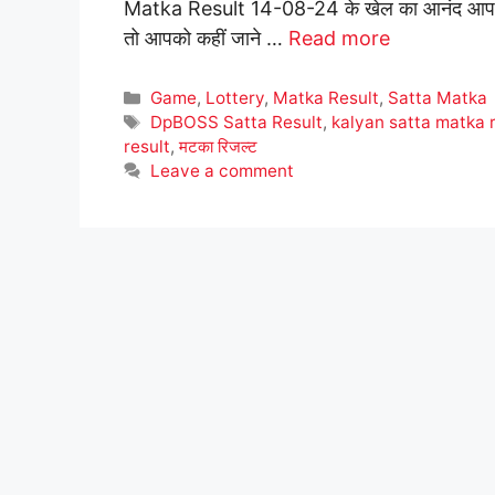
Matka Result 14-08-24 के खेल का आनंद आप घर ब
तो आपको कहीं जाने …
Read more
Categories
Game
,
Lottery
,
Matka Result
,
Satta Matka
Tags
DpBOSS Satta Result
,
kalyan satta matka 
result
,
मटका रिजल्ट
Leave a comment