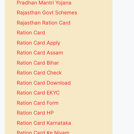
Pradhan Mantri Yojana
Rajasthan Govt Schemes
Rajasthan Ration Card
Ration Card
Ration Card Apply
Ration Card Assam
Ration Card Bihar
Ration Card Check
Ration Card Download
Ration Card EKYC
Ration Card Form
Ration Card HP
Ration Card Karnataka
Ration Card Ke Niyam