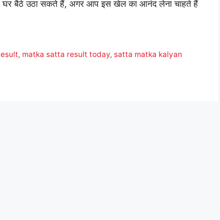
ैठे उठा सकते हैं, अगर आप इस खेल का आनंद लेना चाहते हैं
result
,
matka satta result today
,
satta matka kalyan