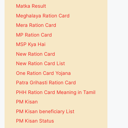
Matka Result
Meghalaya Ration Card
Mera Ration Card
MP Ration Card
MSP Kya Hai
New Ration Card
New Ration Card List
One Ration Card Yojana
Patra Grihasti Ration Card
PHH Ration Card Meaning in Tamil
PM Kisan
PM Kisan beneficiary List
PM Kisan Status