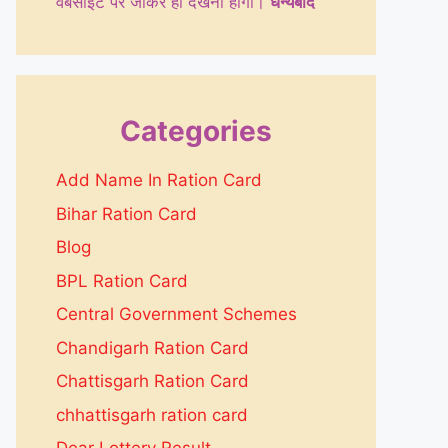
वेबसाइट पर जाकर ही देखनी होगी।
धन्येबाद
Categories
Add Name In Ration Card
Bihar Ration Card
Blog
BPL Ration Card
Central Government Schemes
Chandigarh Ration Card
Chattisgarh Ration Card
chhattisgarh ration card