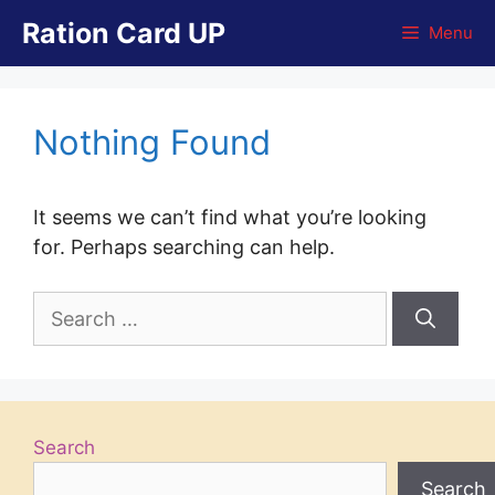
Skip
Ration Card UP
Menu
to
content
Nothing Found
It seems we can’t find what you’re looking
for. Perhaps searching can help.
Search
for:
Search
Search