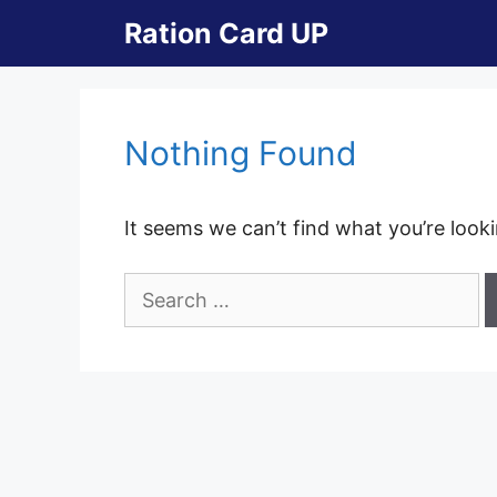
Skip
Ration Card UP
to
content
Nothing Found
It seems we can’t find what you’re look
Search
for: