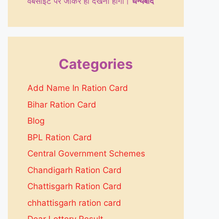
वेबसाइट पर जाकर ही देखनी होगी।
धन्येबाद
Categories
Add Name In Ration Card
Bihar Ration Card
Blog
BPL Ration Card
Central Government Schemes
Chandigarh Ration Card
Chattisgarh Ration Card
chhattisgarh ration card