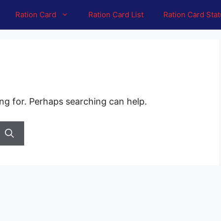
Ration Card
Ration Card List
Ration Card Sta
ing for. Perhaps searching can help.