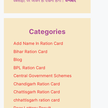
वेबसाइट पर जाकर ही देखनी होगी।
धन्येबाद
Categories
Add Name In Ration Card
Bihar Ration Card
Blog
BPL Ration Card
Central Government Schemes
Chandigarh Ration Card
Chattisgarh Ration Card
chhattisgarh ration card