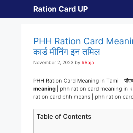
Skip
Ration Card UP
to
content
PHH Ration Card Meaning
कार्ड मीनिंग इन तमिल
November 2, 2023
by
#Raja
PHH Ration Card Meaning in Tamil | पीएचएच 
meaning
| phh ration card meaning in k
ration card phh means | phh ration car
Table of Contents