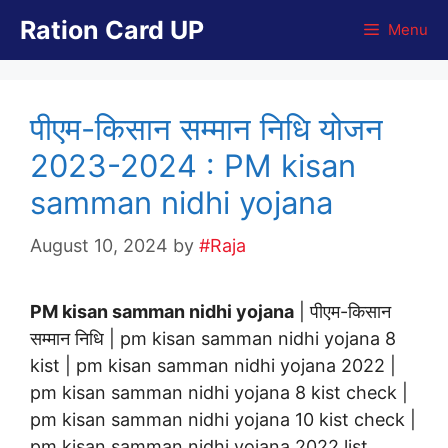
Skip
Ration Card UP
Menu
to
content
पीएम-किसान सम्मान निधि योजन
2023-2024 : PM kisan
samman nidhi yojana
August 10, 2024
by
#Raja
PM kisan samman nidhi yojana
| पीएम-किसान
सम्मान निधि | pm kisan samman nidhi yojana 8
kist | pm kisan samman nidhi yojana 2022 |
pm kisan samman nidhi yojana 8 kist check |
pm kisan samman nidhi yojana 10 kist check |
pm kisan samman nidhi yojana 2022 list