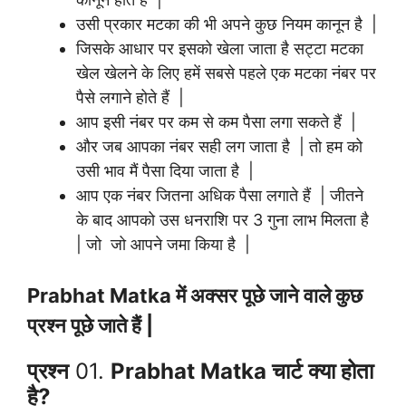
उसी प्रकार मटका की भी अपने कुछ नियम कानून है |
जिसके आधार पर इसको खेला जाता है सट्टा मटका
खेल खेलने के लिए हमें सबसे पहले एक मटका नंबर पर
पैसे लगाने होते हैं |
आप इसी नंबर पर कम से कम पैसा लगा सकते हैं |
और जब आपका नंबर सही लग जाता है | तो हम को
उसी भाव मैं पैसा दिया जाता है |
आप एक नंबर जितना अधिक पैसा लगाते हैं | जीतने
के बाद आपको उस धनराशि पर 3 गुना लाभ मिलता है
| जो जो आपने जमा किया है |
Prabhat Matka में अक्सर पूछे जाने वाले कुछ
प्रश्न पूछे जाते हैं |
प्रश्न
01.
Prabhat Matka चार्ट क्या होता
है?