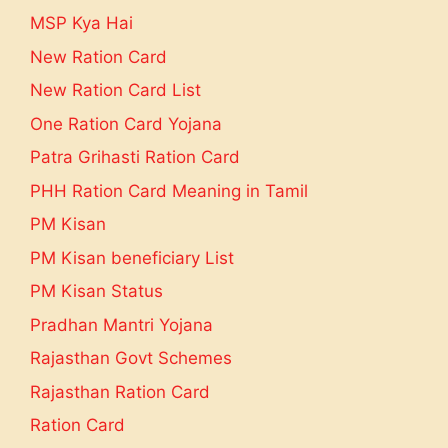
MSP Kya Hai
New Ration Card
New Ration Card List
One Ration Card Yojana
Patra Grihasti Ration Card
PHH Ration Card Meaning in Tamil
PM Kisan
PM Kisan beneficiary List
PM Kisan Status
Pradhan Mantri Yojana
Rajasthan Govt Schemes
Rajasthan Ration Card
Ration Card