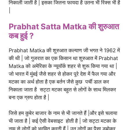
निकाली जाती है | इसका जितना फायदा है उतना भी रिक्स भी है
|
Prabhat Satta Matka
की शुरुआत
कब हुई ?
Prabhat Matka की शुरुआत कल्याण जी भगत ने 1962 में
की थी | जो गुजरात का एक किसान था शुरुआत में Prabhat
Matka को अमेरिका के न्यूयॉर्क शहर से शुरू किया गया था |
जो भारत में मुंबई जैसे शहर से होकर पूरे देश में फैल गया और
मटका का अर्थ होता है एक बर्तन जैसे कुछ पर्ची डाल कर
निकाला जाता है सट्टा मटका बहुत से लोगों के साथ मिलकर
बना एक ग्रुप होता है |
जिसे हम कुबेर बाजार के नाम से भी जानते हैं |और इसे चलाया
भी जाता है | कई ऐसी वेबसाइट होती है | जो सट्टा मटका के
नाम से लोगों को भ्रमित करती हैं | उन लोगों का पैसा डुबोकर