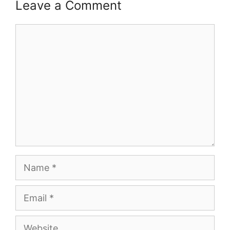
Leave a Comment
Comment
Name
Email
Website