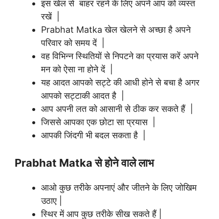
इस खेल से बाहर रहने के लिए अपने आप को व्यस्त
रखें |
Prabhat Matka खेल खेलने से अच्छा है अपने
परिवार को समय दें |
वह विभिन्न स्थितियों से निपटने का प्रयास करें अपने
मन को ऐसा ना होने दें |
यह आदत आपको सट्टे की आधी होने से बचा है अगर
आपको सट्टाकी आदत है |
आप अपनी लत को आसानी से ठीक कर सकते हैं |
जिससे आपका एक छोटा सा प्रयास |
आपकी जिंदगी भी बदल सकता है |
Prabhat Matka से होने वाले लाभ
आओ कुछ तरीके अपनाएं और जीतने के लिए जोखिम
उठाए |
स्थिर में आप कुछ तरीके सीख सकते हैं |