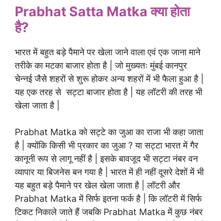
Prabhat Satta Matka
क्या होता
है?
भारत में बहुत बड़े पैमाने पर खेला जाने वाला एवं एक जाना माने
तरीके का मटका बाजार होता है | जो मुख्यतः मुंबई कानपुर
चेन्नई जैसे शहरों से शुरू होकर अन्य शहरों में भी फैला हुआ है |
यह एक तरह से सट्टा बाजार होता है | यह लॉटरी की तरह भी
खेला जाता है |
Prabhat Matka को सट्टे का जुआ का राजा भी कहा जाता
है | क्योंकि किसी भी प्रकार का जुआ ? या सट्टा भारत में गैर
कानूनी रूप से लागू नहीं है | इसके बावजूद भी सट्टा नंबर वन
व्यापार या बिजनेस बन गया है | भारत में ही नहीं दूसरे देशों में भी
यह बहुत बड़े पैमाने पर खेल खेला जाता है | लॉटरी और
Prabhat Matka में सिर्फ इतना फर्क है | कि लॉटरी में सिर्फ
टिकट निकाले जाते हैं जबकि Prabhat Matka में कुछ नंबर