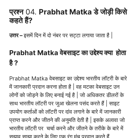
प्रश्न
04.
Prabhat Matka डे जोड़ी किसे
कहते हैं?
उत्तर –
इसमें दिन में दो नंबर पर सट्टा लगाया जाता है |
Prabhat Matka वेबसाइट का उद्देश्य क्या होता
है ?
Prabhat Matka वेबसाइट का उद्देश्य भारतीय लॉटरी के बारे
में जानकारी प्रदान करना होता है | वह मटका वेबसाइट उन
लोगों को जोड़ने के लिए बनाई गई है | जो अधिकतर डीलरों के
साथ भारतीय लॉटरी पर जुआ खेलना पसंद करते हैं | साइट
उपयोग कर्ताओं को लॉटरी पर दांव लगाने के बारे में जानकारी
प्राप्त करने और जीतने की अनुमति देती है | इसके अलावा जो
भारतीय लॉटरी पर चर्चा करने और जीतने के तरीके के बारे में
सुझाव साझा करने के लिए एक रंग मंच प्रदान करते हैं