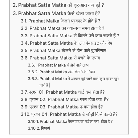
Prabhat Satta Matka की शुरुआत कब हुई ?
Prabhat Satta Matka कैसे खेला जाता है?
Prabhat Matka कितने प्रकार के होते हैं ?
Prabhat Matka का क्या-क्या समय होता है ?
Prabhat Satta Matka से कितने पैसे कमा सकते हैं ?
Prabhat Satta Matka के लिए वेबसाइट और ऐप
Prabhat Matka खेलने से होने वाले दुष्परिणाम
Prabhat Satta Matka से बचने के उपाय
Prabhat Matka से होने वाले लाभ
Prabhat Matka खेल खेलने के नियम
Prabhat Matka में अक्सर पूछे जाने वाले कुछ प्रश्न पूछे
जाते हैं |
प्रश्न 01. Prabhat Matka चार्ट क्या होता है?
प्रश्न 02. Prabhat Matka ग्रुप होता क्या है?
प्रश्न 03. Prabhat Matka डे क्या होता है?
प्रश्न 04. Prabhat Matka डे जोड़ी किसे कहते हैं?
Prabhat Matka वेबसाइट का उद्देश्य क्या होता है ?
निष्कर्ष