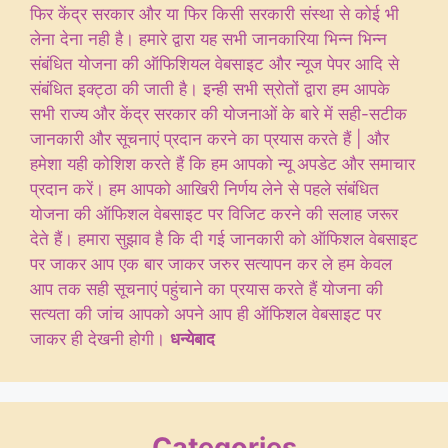
फिर केंद्र सरकार और या फिर किसी सरकारी संस्था से कोई भी
लेना देना नही है। हमारे द्वारा यह सभी जानकारिया भिन्न भिन्न
संबंधित योजना की ऑफिशियल वेबसाइट और न्यूज पेपर आदि से
संबंधित इक्ट्ठा की जाती है। इन्ही सभी स्रोतों द्वारा हम आपके
सभी राज्य और केंद्र सरकार की योजनाओं के बारे में सही-सटीक
जानकारी और सूचनाएं प्रदान करने का प्रयास करते हैं | और
हमेशा यही कोशिश करते हैं कि हम आपको न्यू अपडेट और समाचार
प्रदान करें। हम आपको आखिरी निर्णय लेने से पहले संबंधित
योजना की ऑफिशल वेबसाइट पर विजिट करने की सलाह जरूर
देते हैं। हमारा सुझाव है कि दी गई जानकारी को ऑफिशल वेबसाइट
पर जाकर आप एक बार जाकर जरुर सत्यापन कर ले हम केवल
आप तक सही सूचनाएं पहुंचाने का प्रयास करते हैं योजना की
सत्यता की जांच आपको अपने आप ही ऑफिशल वेबसाइट पर
जाकर ही देखनी होगी।
धन्येबाद
Categories