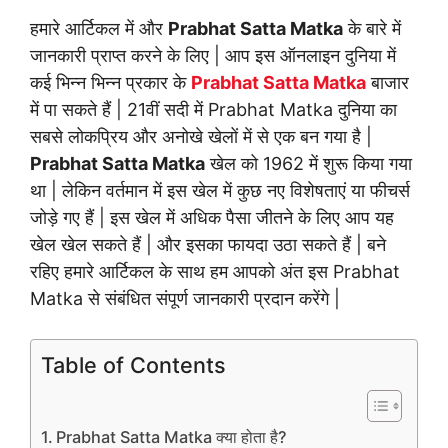
हमारे आर्टिकल में और
Prabhat Satta Matka
के बारे में
जानकारी प्राप्त करने के लिए | आप इस ऑनलाइन दुनिया में
कई भिन्न भिन्न प्रकार के
Prabhat Satta Matka
बाजार
में पा सकते हैं | 21वीं सदी में Prabhat Matka दुनिया का
सबसे लोकप्रिय और अनोखे खेलों में से एक बन गया है |
Prabhat Satta Matka
खेल को 1962 में शुरू किया गया
था | लेकिन वर्तमान में इस खेल में कुछ नए विशेषताएं या फीचर्स
जोड़े गए हैं | इस खेल में अधिक पैसा जीतने के लिए आप यह
खेल खेल सकते हैं | और इसका फायदा उठा सकते हैं | बने
रहिए हमारे आर्टिकल के साथ हम आपको अंत इस Prabhat
Matka से संबंधित संपूर्ण जानकारी प्रदान करेंगे |
Table of Contents
Prabhat Satta Matka क्या होता है?