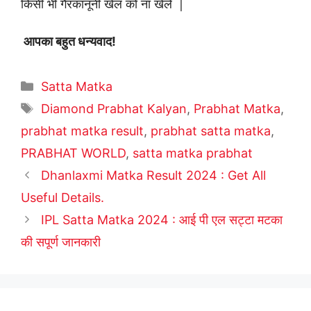
किसी भी गैरकानूनी खेल को ना खेले |
आपका बहुत धन्यवाद!
Categories
Satta Matka
Tags
Diamond Prabhat Kalyan
,
Prabhat Matka
,
prabhat matka result
,
prabhat satta matka
,
PRABHAT WORLD
,
satta matka prabhat
Dhanlaxmi Matka Result 2024 : Get All
Useful Details.
IPL Satta Matka 2024 : आई पी एल सट्टा मटका
की सपूर्ण जानकारी