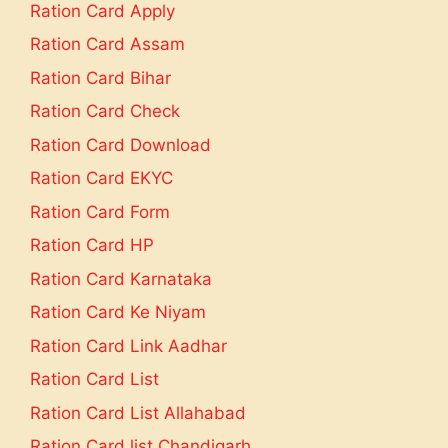
Ration Card Apply
Ration Card Assam
Ration Card Bihar
Ration Card Check
Ration Card Download
Ration Card EKYC
Ration Card Form
Ration Card HP
Ration Card Karnataka
Ration Card Ke Niyam
Ration Card Link Aadhar
Ration Card List
Ration Card List Allahabad
Ration Card list Chandigarh