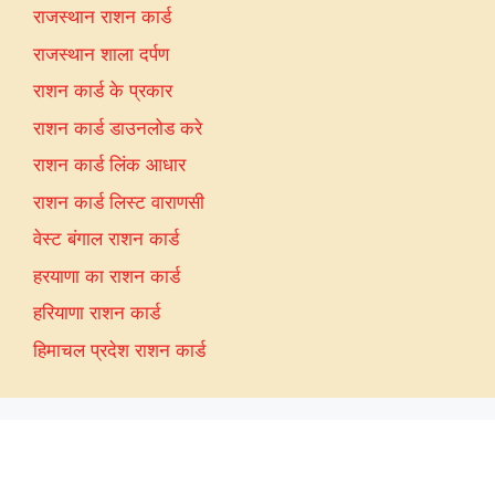
राजस्थान राशन कार्ड
राजस्थान शाला दर्पण
राशन कार्ड के प्रकार
राशन कार्ड डाउनलोड करे
राशन कार्ड लिंक आधार
राशन कार्ड लिस्ट वाराणसी
वेस्ट बंगाल राशन कार्ड
हरयाणा का राशन कार्ड
हरियाणा राशन कार्ड
हिमाचल प्रदेश राशन कार्ड