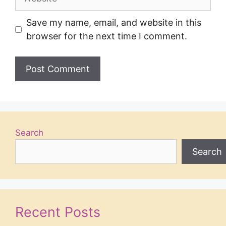
Save my name, email, and website in this
browser for the next time I comment.
Search
Search
Recent Posts