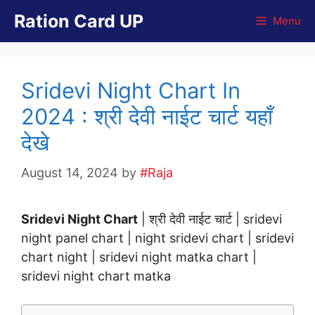
Skip
Ration Card UP
Menu
to
content
Sridevi Night Chart In
2024 : श्री देवी नाईट चार्ट यहाँ
देखे
August 14, 2024
by
#Raja
Sridevi Night Chart
| श्री देवी नाईट चार्ट | sridevi
night panel chart | night sridevi chart | sridevi
chart night | sridevi night matka chart |
sridevi night chart matka