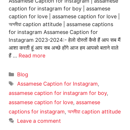
Assamese Caption for Instagram | assamese
caption for instagram for boy | assamese
caption for love | assamese caption for love |
অসমীয়া caption attitude | assamese captions
for instagram Assamese Caption for
Instagram 2023-2024:- हेलो दोस्तों कैसे हैं आप सब मैं
आशा करती हूं आप सब अच्छे होंगे आज हम आपको बताने वाले
हैं …
Read more
Categories
Blog
Tags
Assamese Caption for Instagram
,
assamese caption for instagram for boy
,
assamese caption for love
,
assamese
captions for instagram
,
অসমীয়া caption attitude
Leave a comment