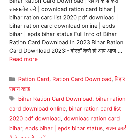
Bihar Ration Card Download | राशन कार्ड कैंसे
डाउनलोड करें | download ration card bihar |
bihar ration card list 2020 pdf download |
bihar ration card download online | epds
bihar | epds bihar status Full Info of Bihar
Ration Card Download In 2023 Bihar Ration
Card Download 2023:- दोस्तों कैसे हो आप आज …
Read more
Categories
Ration Card
,
Ration Card Download
,
बिहार
राशन कार्ड
Tags
Bihar Ration Card Download
,
bihar ration
card download online
,
bihar ration card list
2020 pdf download
,
download ration card
bihar
,
epds bihar | epds bihar status
,
राशन कार्ड