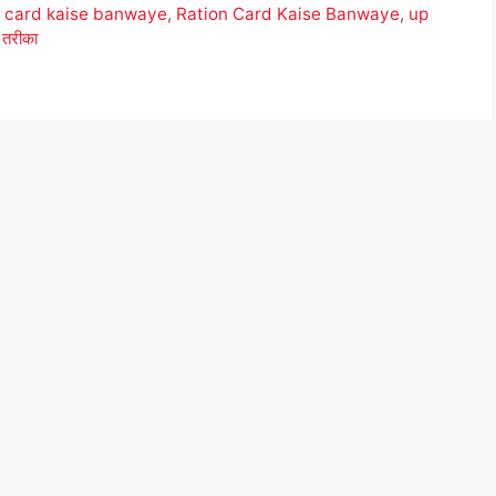
n card kaise banwaye
,
Ration Card Kaise Banwaye
,
up
 तरीका