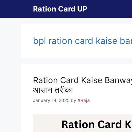
Skip
Ration Card UP
to
content
bpl ration card kaise b
Ration Card Kaise Banwaye
आसान तरीका
January 14, 2025
by
#Raja