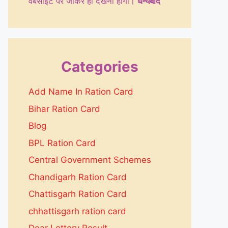
वेबसाइट पर जाकर ही देखनी होगी।
धन्येबाद
Categories
Add Name In Ration Card
Bihar Ration Card
Blog
BPL Ration Card
Central Government Schemes
Chandigarh Ration Card
Chattisgarh Ration Card
chhattisgarh ration card