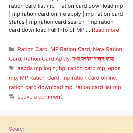
ration card list mp | ration card download mp
| mp ration card online apply | mp ration card
status | mp ration card search | mp ration
card download Full Info of MP …
Read more
Categories
Ration Card
,
MP Ration Card
,
New Ration
Card
,
Ration Card Apply
,
मध्य प्रदेश राशन कार्ड
Tags
aepds mp login
,
bpl ration card mp
,
epds
mp
,
MP Ration Card
,
mp ration card online
,
ration card download mp
,
ration card list mp
Leave a comment
Search