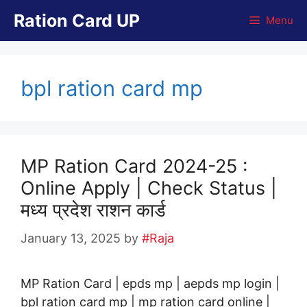
Skip
Ration Card UP
Menu
to
content
bpl ration card mp
MP Ration Card 2024-25 :
Online Apply | Check Status |
मध्य प्रदेश राशन कार्ड
January 13, 2025
by
#Raja
MP Ration Card | epds mp | aepds mp login |
bpl ration card mp | mp ration card online |