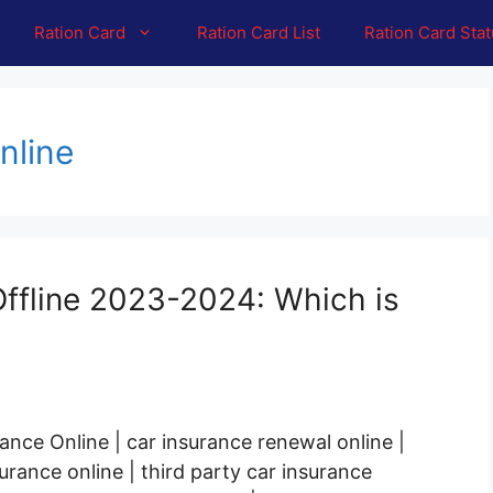
Ration Card
Ration Card List
Ration Card Sta
nline
Offline 2023-2024: Which is
nce Online | car insurance renewal online |
urance online | third party car insurance