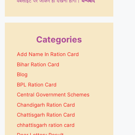
वेबसाइट पर जाकर ही देखनी होगी।
धन्येबाद
Categories
Add Name In Ration Card
Bihar Ration Card
Blog
BPL Ration Card
Central Government Schemes
Chandigarh Ration Card
Chattisgarh Ration Card
chhattisgarh ration card