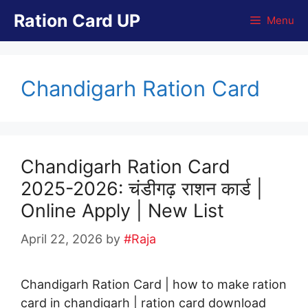
Skip
Ration Card UP
Menu
to
content
Chandigarh Ration Card
Chandigarh Ration Card
2025-2026: चंडीगढ़ राशन कार्ड |
Online Apply | New List
April 22, 2026
by
#Raja
Chandigarh Ration Card | how to make ration
card in chandigarh | ration card download