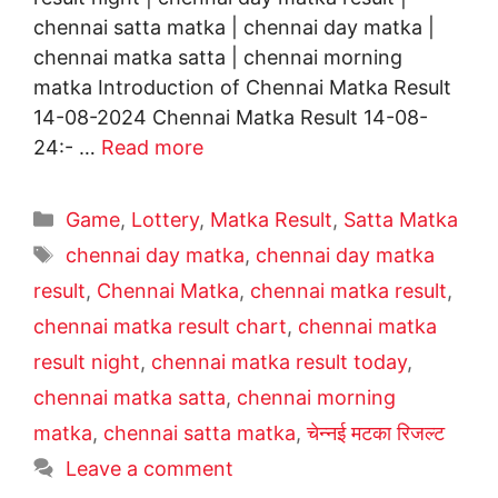
chennai satta matka | chennai day matka |
chennai matka satta | chennai morning
matka Introduction of Chennai Matka Result
14-08-2024 Chennai Matka Result 14-08-
24:- …
Read more
Categories
Game
,
Lottery
,
Matka Result
,
Satta Matka
Tags
chennai day matka
,
chennai day matka
result
,
Chennai Matka
,
chennai matka result
,
chennai matka result chart
,
chennai matka
result night
,
chennai matka result today
,
chennai matka satta
,
chennai morning
matka
,
chennai satta matka
,
चेन्नई मटका रिजल्ट
Leave a comment