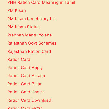
PHH Ration Card Meaning in Tamil
PM Kisan
PM Kisan beneficiary List
PM Kisan Status
Pradhan Mantri Yojana
Rajasthan Govt Schemes
Rajasthan Ration Card
Ration Card
Ration Card Apply
Ration Card Assam
Ration Card Bihar
Ration Card Check
Ration Card Download
Ration Card EKYC