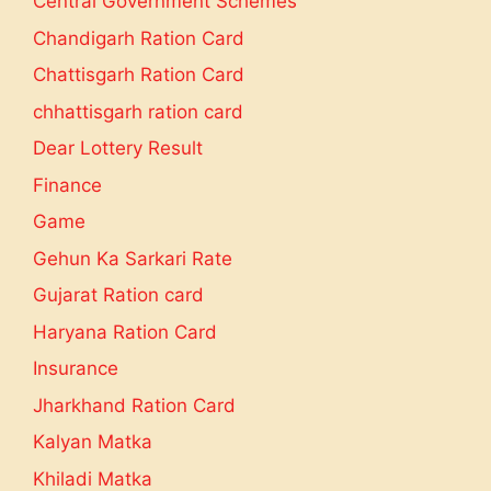
Central Government Schemes
Chandigarh Ration Card
Chattisgarh Ration Card
chhattisgarh ration card
Dear Lottery Result
Finance
Game
Gehun Ka Sarkari Rate
Gujarat Ration card
Haryana Ration Card
Insurance
Jharkhand Ration Card
Kalyan Matka
Khiladi Matka