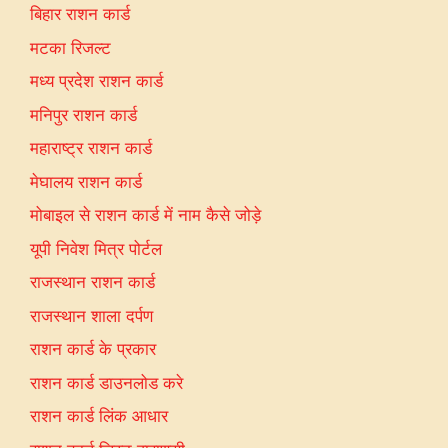
बिहार राशन कार्ड
मटका रिजल्ट
मध्य प्रदेश राशन कार्ड
मनिपुर राशन कार्ड
महाराष्ट्र राशन कार्ड
मेघालय राशन कार्ड
मोबाइल से राशन कार्ड में नाम कैसे जोड़े
यूपी निवेश मित्र पोर्टल
राजस्थान राशन कार्ड
राजस्थान शाला दर्पण
राशन कार्ड के प्रकार
राशन कार्ड डाउनलोड करे
राशन कार्ड लिंक आधार