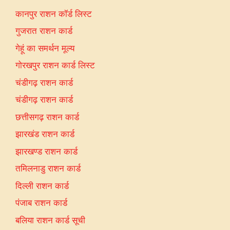
कानपुर राशन कॉर्ड लिस्ट
गुजरात राशन कार्ड
गेहूं का समर्थन मूल्य
गोरखपुर राशन कार्ड लिस्ट
चंडीगढ़ राशन कार्ड
चंडीगढ़ राशन कार्ड
छत्तीसगढ़ राशन कार्ड
झारखंड राशन कार्ड
झारखण्ड राशन कार्ड
तमिलनाडु राशन कार्ड
दिल्ली राशन कार्ड
पंजाब राशन कार्ड
बलिया राशन कार्ड सूची