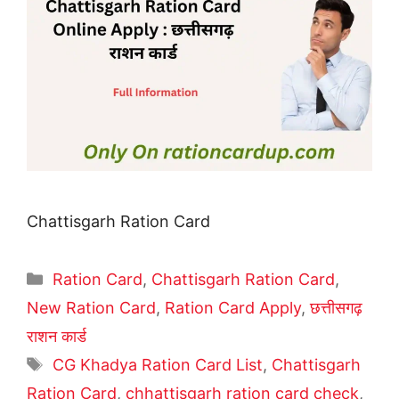
Chattisgarh Ration Card
Categories
Ration Card
,
Chattisgarh Ration Card
,
New Ration Card
,
Ration Card Apply
,
छत्तीसगढ़
राशन कार्ड
Tags
CG Khadya Ration Card List
,
Chattisgarh
Ration Card
,
chhattisgarh ration card check
,