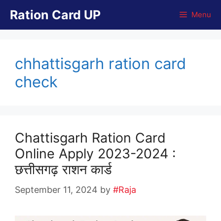
Skip
Ration Card UP
Menu
to
content
chhattisgarh ration card
check
Chattisgarh Ration Card
Online Apply 2023-2024 :
छत्तीसगढ़ राशन कार्ड
September 11, 2024
by
#Raja