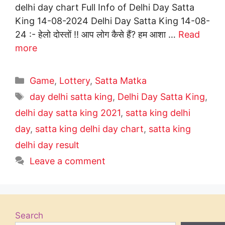
delhi day chart Full Info of Delhi Day Satta
King 14-08-2024 Delhi Day Satta King 14-08-
24 :- हेलो दोस्तों !! आप लोग कैसे हैं? हम आशा …
Read
more
Categories
Game
,
Lottery
,
Satta Matka
Tags
day delhi satta king
,
Delhi Day Satta King
,
delhi day satta king 2021
,
satta king delhi
day
,
satta king delhi day chart
,
satta king
delhi day result
Leave a comment
Search