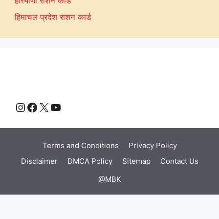
हरियाणा राशन कार्ड
हिमाचल प्रदेश राशन कार्ड
Instagram
Facebook
X
YouTube
Terms and Conditions
Privacy Policy
Disclaimer
DMCA Policy
Sitemap
Contact Us
@MBK