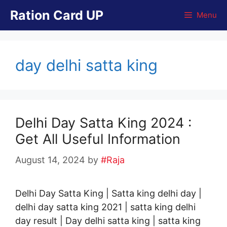
Skip
Ration Card UP
Menu
to
content
day delhi satta king
Delhi Day Satta King 2024 :
Get All Useful Information
August 14, 2024
by
#Raja
Delhi Day Satta King | Satta king delhi day |
delhi day satta king 2021 | satta king delhi
day result | Day delhi satta king | satta king