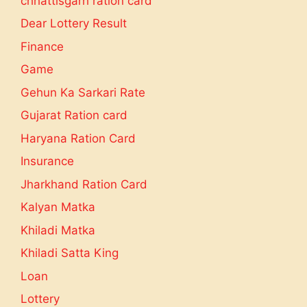
chhattisgarh ration card
Dear Lottery Result
Finance
Game
Gehun Ka Sarkari Rate
Gujarat Ration card
Haryana Ration Card
Insurance
Jharkhand Ration Card
Kalyan Matka
Khiladi Matka
Khiladi Satta King
Loan
Lottery