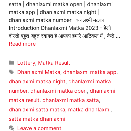
satta | dhanlaxmi matka open | dhanlaxmi
matka app | dhanlaxmi matka night |
dhanlaxmi matka number | धनलक्ष्मी मटका
Introduction Dhanlaxmi Matka 2023:- हेलो
दोस्तों बहुत-बहुत स्वागत है आपका हमारे आर्टिकल में , कैसे …
Read more
Categories
Lottery
,
Matka Result
Tags
Dhanlaxmi Matka
,
dhanlaxmi matka app
,
dhanlaxmi matka night
,
dhanlaxmi matka
number
,
dhanlaxmi matka open
,
dhanlaxmi
matka result
,
dhanlaxmi matka satta
,
dhanlaxmi satta matka
,
matka dhanlaxmi
,
satta matka dhanlaxmi
Leave a comment