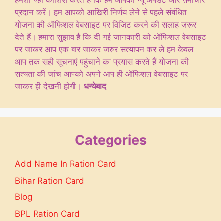
हमेशा यही कोशिश करते हैं कि हम आपको न्यू अपडेट और समाचार
प्रदान करें। हम आपको आखिरी निर्णय लेने से पहले संबंधित
योजना की ऑफिशल वेबसाइट पर विजिट करने की सलाह जरूर
देते हैं। हमारा सुझाव है कि दी गई जानकारी को ऑफिशल वेबसाइट
पर जाकर आप एक बार जाकर जरुर सत्यापन कर ले हम केवल
आप तक सही सूचनाएं पहुंचाने का प्रयास करते हैं योजना की
सत्यता की जांच आपको अपने आप ही ऑफिशल वेबसाइट पर
जाकर ही देखनी होगी।
धन्येबाद
Categories
Add Name In Ration Card
Bihar Ration Card
Blog
BPL Ration Card