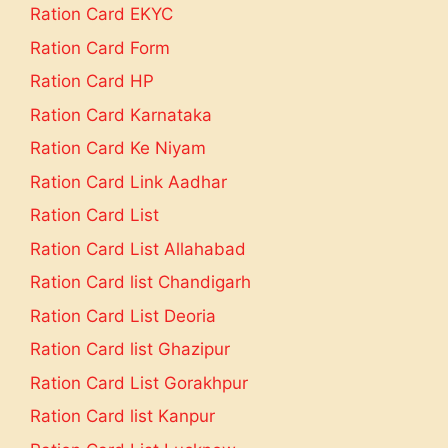
Ration Card EKYC
Ration Card Form
Ration Card HP
Ration Card Karnataka
Ration Card Ke Niyam
Ration Card Link Aadhar
Ration Card List
Ration Card List Allahabad
Ration Card list Chandigarh
Ration Card List Deoria
Ration Card list Ghazipur
Ration Card List Gorakhpur
Ration Card list Kanpur