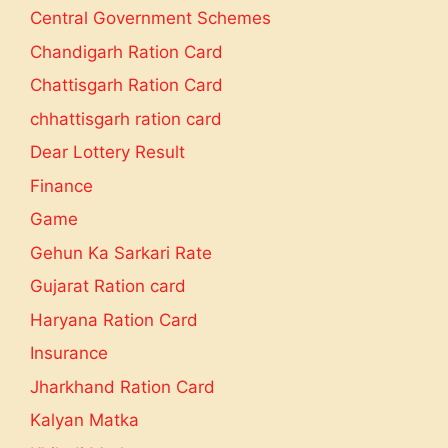
Central Government Schemes
Chandigarh Ration Card
Chattisgarh Ration Card
chhattisgarh ration card
Dear Lottery Result
Finance
Game
Gehun Ka Sarkari Rate
Gujarat Ration card
Haryana Ration Card
Insurance
Jharkhand Ration Card
Kalyan Matka