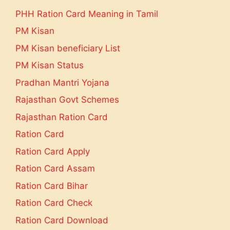
PHH Ration Card Meaning in Tamil
PM Kisan
PM Kisan beneficiary List
PM Kisan Status
Pradhan Mantri Yojana
Rajasthan Govt Schemes
Rajasthan Ration Card
Ration Card
Ration Card Apply
Ration Card Assam
Ration Card Bihar
Ration Card Check
Ration Card Download