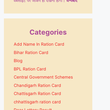
वेबसाइट पर जाकर ही देखनी होगी।
धन्येबाद
Categories
Add Name In Ration Card
Bihar Ration Card
Blog
BPL Ration Card
Central Government Schemes
Chandigarh Ration Card
Chattisgarh Ration Card
chhattisgarh ration card