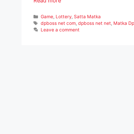
Read more
Categories
Game
,
Lottery
,
Satta Matka
Tags
dpboss net com
,
dpboss net net
,
Matka Dp
Leave a comment