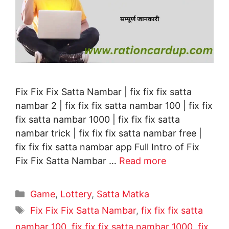
Fix Fix Fix Satta Nambar | fix fix fix satta
nambar 2 | fix fix fix satta nambar 100 | fix fix
fix satta nambar 1000 | fix fix fix satta
nambar trick | fix fix fix satta nambar free |
fix fix fix satta nambar app Full Intro of Fix
Fix Fix Satta Nambar …
Read more
Categories
Game
,
Lottery
,
Satta Matka
Tags
Fix Fix Fix Satta Nambar
,
fix fix fix satta
nambar 100
,
fix fix fix satta nambar 1000
,
fix