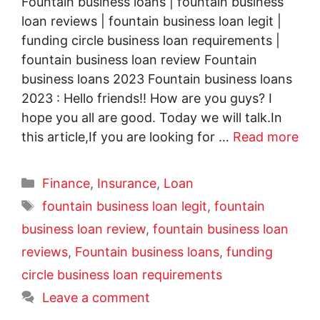
Fountain business loans | fountain business
loan reviews | fountain business loan legit |
funding circle business loan requirements |
fountain business loan review Fountain
business loans 2023 Fountain business loans
2023 : Hello friends!! How are you guys? I
hope you all are good. Today we will talk.In
this article,If you are looking for …
Read more
Categories
Finance
,
Insurance
,
Loan
Tags
fountain business loan legit
,
fountain
business loan review
,
fountain business loan
reviews
,
Fountain business loans
,
funding
circle business loan requirements
Leave a comment