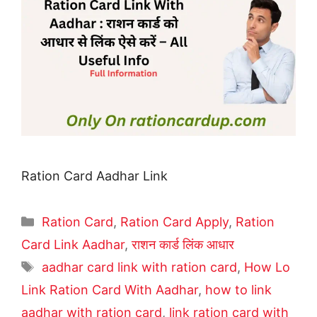
Ration Card Aadhar Link
Categories
Ration Card
,
Ration Card Apply
,
Ration
Card Link Aadhar
,
राशन कार्ड लिंक आधार
Tags
aadhar card link with ration card
,
How Lo
Link Ration Card With Aadhar
,
how to link
aadhar with ration card
,
link ration card with