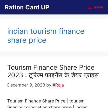
Skip
Ration Card UP
Menu
to
content
indian tourism finance
share price
Tourism Finance Share Price
2023 : टूरिज्म फाइनेंस के शेयर प्राइस
December 9, 2023
by
#Raja
Tourism Finance Share Price | tourism
finance corporation share price | indian