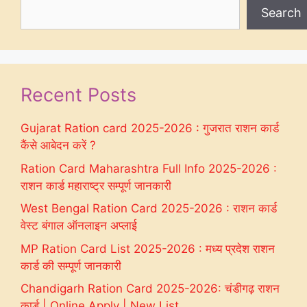
Search
Recent Posts
Gujarat Ration card 2025-2026 : गुजरात राशन कार्ड
कैंसे आबेदन करें ?
Ration Card Maharashtra Full Info 2025-2026 :
राशन कार्ड महाराष्ट्र सम्पूर्ण जानकारी
West Bengal Ration Card 2025-2026 : राशन कार्ड
वेस्ट बंगाल ऑनलाइन अप्लाई
MP Ration Card List 2025-2026 : मध्य प्रदेश राशन
कार्ड की सम्पूर्ण जानकारी
Chandigarh Ration Card 2025-2026: चंडीगढ़ राशन
कार्ड | Online Apply | New List