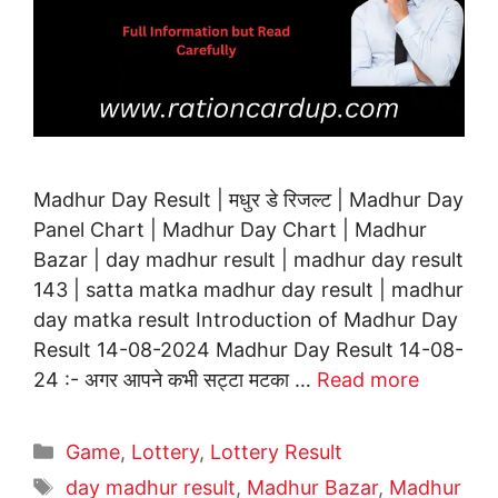
Madhur Day Result | मधुर डे रिजल्ट | Madhur Day
Panel Chart | Madhur Day Chart | Madhur
Bazar | day madhur result | madhur day result
143 | satta matka madhur day result | madhur
day matka result Introduction of Madhur Day
Result 14-08-2024 Madhur Day Result 14-08-
24 :- अगर आपने कभी सट्टा मटका …
Read more
Categories
Game
,
Lottery
,
Lottery Result
Tags
day madhur result
,
Madhur Bazar
,
Madhur