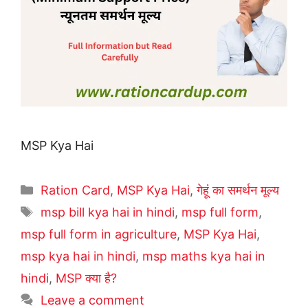
MSP Kya Hai
Categories
Ration Card
,
MSP Kya Hai
,
गेहूं का समर्थन मूल्य
Tags
msp bill kya hai in hindi
,
msp full form
,
msp full form in agriculture
,
MSP Kya Hai
,
msp kya hai in hindi
,
msp maths kya hai in
hindi
,
MSP क्या है?
Leave a comment