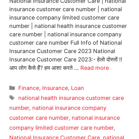
National Insurance Customer Care | national
insurance customer care number | national
insurance company limited customer care
number | national health insurance customer
care number | national insurance company
customer care number Full Info of National
Insurance Customer Care 2023 National
Insurance Customer Care 2023:- हेलो दोस्तों !!
आप लोग कैसे हैं? हम आशा करते …
Read more
Categories
Finance
,
Insurance
,
Loan
Tags
national health insurance customer care
number
,
national insurance company
customer care number
,
national insurance
company limited customer care number
,
National Insurance Customer Care
,
national