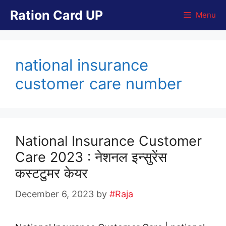
Skip
Ration Card UP
Menu
to
content
national insurance
customer care number
National Insurance Customer
Care 2023 : नेशनल इन्सुरेंस
कस्टटुमर केयर
December 6, 2023
by
#Raja