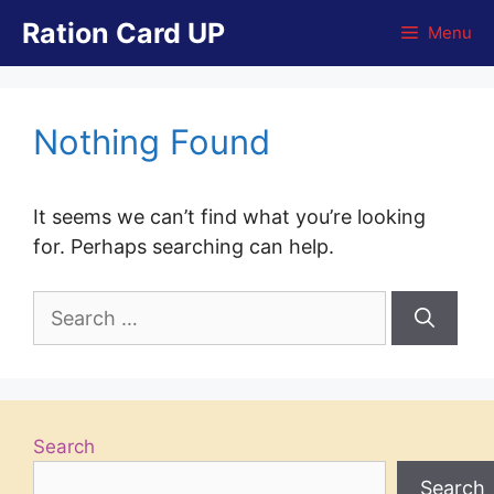
Skip
Ration Card UP
Menu
to
content
Nothing Found
It seems we can’t find what you’re looking
for. Perhaps searching can help.
Search
for:
Search
Search