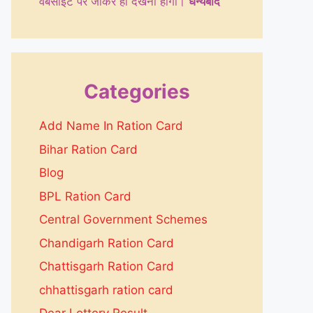
वेबसाइट पर जाकर ही देखनी होगी।
धन्येबाद
Categories
Add Name In Ration Card
Bihar Ration Card
Blog
BPL Ration Card
Central Government Schemes
Chandigarh Ration Card
Chattisgarh Ration Card
chhattisgarh ration card