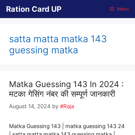
Skip
Ration Card UP
Menu
to
content
satta matta matka 143
guessing matka
Matka Guessing 143 In 2024 :
मटका गेसिंग नंबर की सम्पूर्ण जानकारी
August 14, 2024
by
#Raja
Matka Guessing 143 | matka guessing 143 24
| satta matta matka 143 guessing matka |