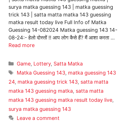
surya matka guessing 143 | matka guessing
trick 143 | satta matta matka 143 guessing
matka result today live Full Info of Matka
Guessing 14-082024 Matka guessing 143 14-
08-24:- हेलो दोस्तों !! आप लोग कैसे हैं? मैं आशा करता …
Read more
Categories
Game
,
Lottery
,
Satta Matka
Tags
Matka Guessing 143
,
matka guessing 143
24
,
matka guessing trick 143
,
satta matta
matka 143 guessing matka
,
satta matta
matka 143 guessing matka result today live
,
surya matka guessing 143
Leave a comment