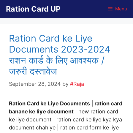
Skip
Ration Card UP
Menu
to
content
Ration Card ke Liye
Documents 2023-2024
राशन कार्ड के लिए आवश्यक /
जरुरी दस्तावेज
September 28, 2024
by
#Raja
Ration Card ke Liye Documents
|
ration card
banane ke liye document
| new ration card
ke liye document | ration card ke liye kya kya
document chahiye | ration card form ke liye