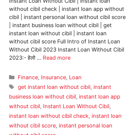
Instant Loan Without Cibil | instant loan
without cibil check | instant loan app without
cibil | instant personal loan without cibil score
| instant business loan without cibil | get
instant loan without cibil | instant loan
without cibil score Full Intro of Instant Loan
Without Cibil 2023 Instant Loan Without Cibil
2023:- हेलो …
Read more
Categories
Finance
,
Insurance
,
Loan
Tags
get instant loan without cibil
,
instant
business loan without cibil
,
instant loan app
without cibil
,
Instant Loan Without Cibil
,
instant loan without cibil check
,
instant loan
without cibil score
,
instant personal loan