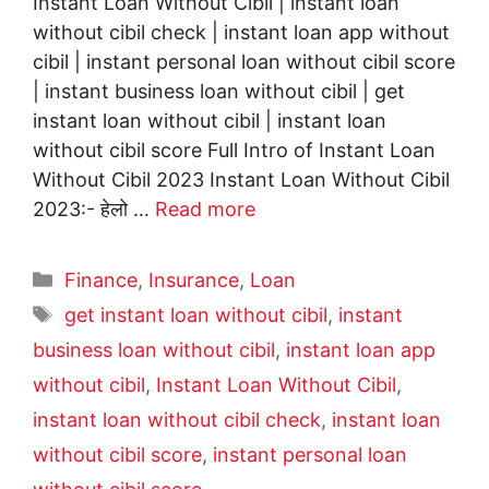
Instant Loan Without Cibil | instant loan
without cibil check | instant loan app without
cibil | instant personal loan without cibil score
| instant business loan without cibil | get
instant loan without cibil | instant loan
without cibil score Full Intro of Instant Loan
Without Cibil 2023 Instant Loan Without Cibil
2023:- हेलो …
Read more
Categories
Finance
,
Insurance
,
Loan
Tags
get instant loan without cibil
,
instant
business loan without cibil
,
instant loan app
without cibil
,
Instant Loan Without Cibil
,
instant loan without cibil check
,
instant loan
without cibil score
,
instant personal loan