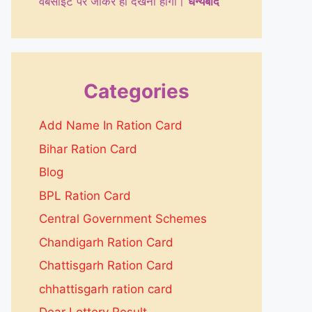
वेबसाइट पर जाकर ही देखनी होगी।
धन्येबाद
Categories
Add Name In Ration Card
Bihar Ration Card
Blog
BPL Ration Card
Central Government Schemes
Chandigarh Ration Card
Chattisgarh Ration Card
chhattisgarh ration card