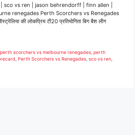
co vs ren | jason behrendorff | finn allen |
bourne renegades Perth Scorchers vs Renegades
ेलिया की लोकप्रिय टी20 प्रतियोगिता बिग बैश लीग
,
perth scorchers vs melbourne renegades
,
perth
orecard
,
Perth Scorchers vs Renegades
,
sco vs ren
,