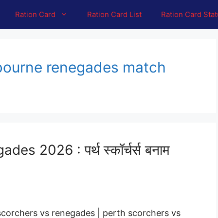
Ration Card
Ration Card List
Ration Card Sta
lbourne renegades match
s 2026 : पर्थ स्कॉर्चर्स बनाम
corchers vs renegades | perth scorchers vs