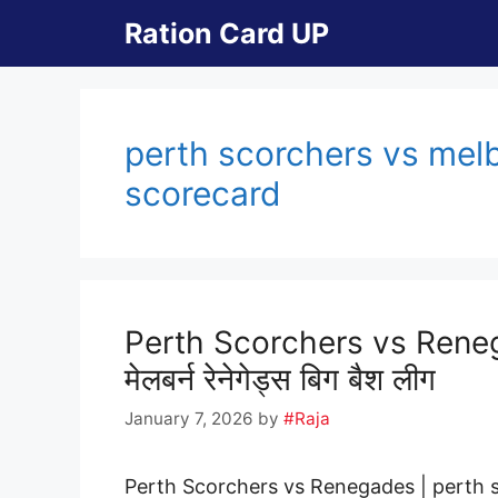
Skip
Ration Card UP
to
content
perth scorchers vs me
scorecard
Perth Scorchers vs Renegade
मेलबर्न रेनेगेड्स बिग बैश लीग
January 7, 2026
by
#Raja
Perth Scorchers vs Renegades | perth s