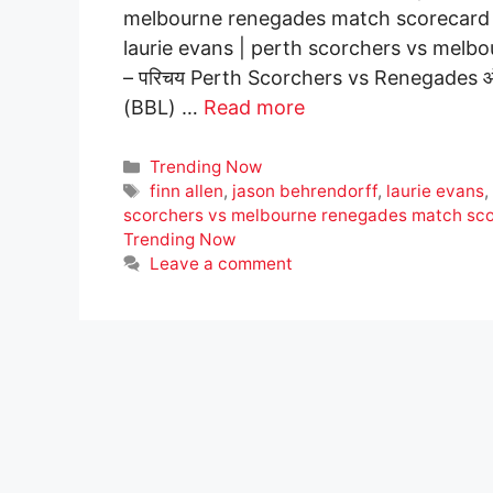
melbourne renegades match scorecard | s
laurie evans | perth scorchers vs mel
– परिचय Perth Scorchers vs Renegades ऑस्ट्र
(BBL) …
Read more
Categories
Trending Now
Tags
finn allen
,
jason behrendorff
,
laurie evans
scorchers vs melbourne renegades match sc
Trending Now
Leave a comment