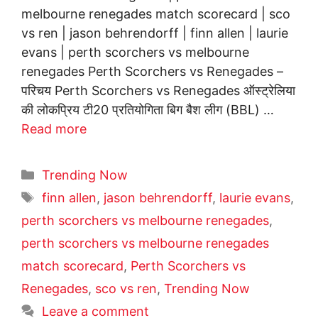
melbourne renegades match scorecard | sco
vs ren | jason behrendorff | finn allen | laurie
evans | perth scorchers vs melbourne
renegades Perth Scorchers vs Renegades –
परिचय Perth Scorchers vs Renegades ऑस्ट्रेलिया
की लोकप्रिय टी20 प्रतियोगिता बिग बैश लीग (BBL) …
Read more
Categories
Trending Now
Tags
finn allen
,
jason behrendorff
,
laurie evans
,
perth scorchers vs melbourne renegades
,
perth scorchers vs melbourne renegades
match scorecard
,
Perth Scorchers vs
Renegades
,
sco vs ren
,
Trending Now
Leave a comment